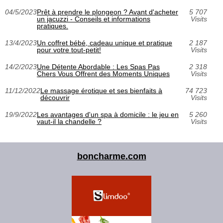
04/5/2023
Prêt à prendre le plongeon ? Avant d'acheter
5 707
un jacuzzi - Conseils et informations
Visits
pratiques.
13/4/2023
Un coffret bébé, cadeau unique et pratique
2 187
pour votre tout-petit!
Visits
14/2/2023
Une Détente Abordable : Les Spas Pas
2 318
Chers Vous Offrent des Moments Uniques
Visits
11/12/2022
Le massage érotique et ses bienfaits à
74 723
découvrir
Visits
19/9/2022
Les avantages d'un spa à domicile : le jeu en
5 260
vaut-il la chandelle ?
Visits
boncharme.com