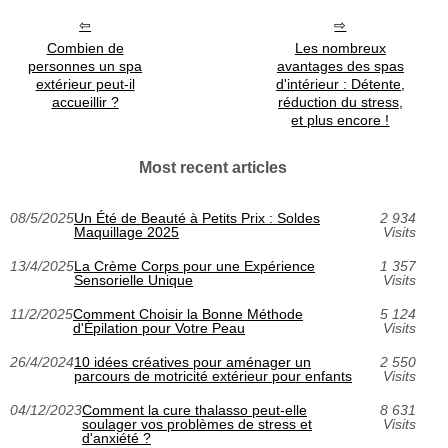
Combien de
Les nombreux
personnes un spa
avantages des spas
extérieur peut-il
d'intérieur : Détente,
accueillir ?
réduction du stress,
et plus encore !
Most recent articles
08/5/2025
Un Été de Beauté à Petits Prix : Soldes
2 934
Maquillage 2025
Visits
13/4/2025
La Crème Corps pour une Expérience
1 357
Sensorielle Unique
Visits
11/2/2025
Comment Choisir la Bonne Méthode
5 124
d'Épilation pour Votre Peau
Visits
26/4/2024
10 idées créatives pour aménager un
2 550
parcours de motricité extérieur pour enfants
Visits
04/12/2023
Comment la cure thalasso peut-elle
8 631
soulager vos problèmes de stress et
Visits
d'anxiété ?