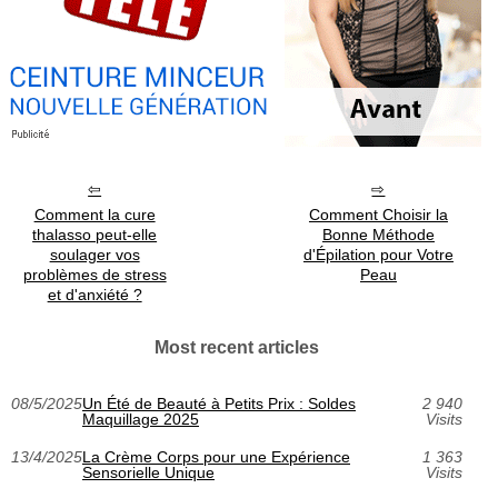
Comment la cure
Comment Choisir la
thalasso peut-elle
Bonne Méthode
soulager vos
d'Épilation pour Votre
problèmes de stress
Peau
et d'anxiété ?
Most recent articles
08/5/2025
Un Été de Beauté à Petits Prix : Soldes
2 940
Maquillage 2025
Visits
13/4/2025
La Crème Corps pour une Expérience
1 363
Sensorielle Unique
Visits