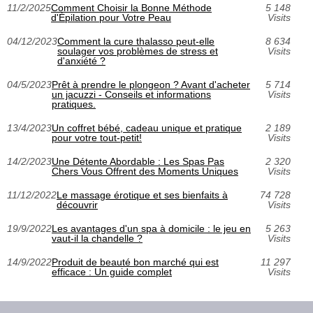
11/2/2025
Comment Choisir la Bonne Méthode
5 148
d'Épilation pour Votre Peau
Visits
04/12/2023
Comment la cure thalasso peut-elle
8 634
soulager vos problèmes de stress et
Visits
d'anxiété ?
04/5/2023
Prêt à prendre le plongeon ? Avant d'acheter
5 714
un jacuzzi - Conseils et informations
Visits
pratiques.
13/4/2023
Un coffret bébé, cadeau unique et pratique
2 189
pour votre tout-petit!
Visits
14/2/2023
Une Détente Abordable : Les Spas Pas
2 320
Chers Vous Offrent des Moments Uniques
Visits
11/12/2022
Le massage érotique et ses bienfaits à
74 728
découvrir
Visits
19/9/2022
Les avantages d'un spa à domicile : le jeu en
5 263
vaut-il la chandelle ?
Visits
14/9/2022
Produit de beauté bon marché qui est
11 297
efficace : Un guide complet
Visits