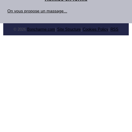
On vous propose un massage...
© 2026
Boncharme.com
|
Site Structure
|
Cookies Policy
|
RSS