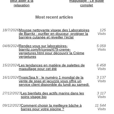
peut aider à la
maquillage : Le guide
relaxation
complet
Most recent articles
18/7/2026
Mousse nettoyante visage des Laboratoires
125
de Biarritz : purifier en douceur, protéger la
Visits
barrière cutanée et réveiller l’éclat
04/8/2024
Rendez-vous sur laboratoires-
5 059
biarritz.com/fr/corps/479-creme-
Visits
vergetures.html pour découvrir la Crème
vergetures
15/2/2024
Les tendances en matière de palettes de
6 458
maquillage pour cet été
Visits
16/1/2024
TropicSpa.fr : le numéro 1 mondial de la
3 137
vente de spas et jacuzzis vous offre un
Visits
service client disponible du lundi au samedi.
27/12/2023
Les bienfaits des actifs marins dans les
3 117
soins visage bio
Visits
09/12/2023
Comment choisir la meilleure bâche à
11 544
barres pour votre piscine ?
Visits