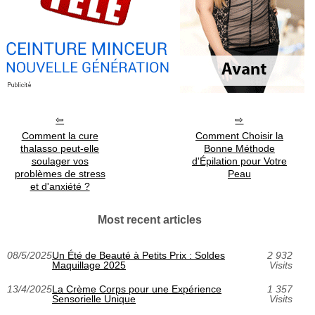
Comment la cure
Comment Choisir la
thalasso peut-elle
Bonne Méthode
soulager vos
d'Épilation pour Votre
problèmes de stress
Peau
et d'anxiété ?
Most recent articles
08/5/2025
Un Été de Beauté à Petits Prix : Soldes
2 932
Maquillage 2025
Visits
13/4/2025
La Crème Corps pour une Expérience
1 357
Sensorielle Unique
Visits