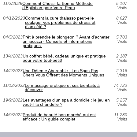
11/2/2025
Comment Choisir la Bonne Méthode
5 107
d'Épilation pour Votre Peau
Visits
04/12/2023
Comment la cure thalasso peut-elle
8 627
soulager vos problèmes de stress et
Visits
d'anxiété ?
04/5/2023
Prêt à prendre le plongeon ? Avant d'acheter
5 703
un jacuzzi - Conseils et informations
Visits
pratiques.
13/4/2023
Un coffret bébé, cadeau unique et pratique
2 187
pour votre tout-petit!
Visits
14/2/2023
Une Détente Abordable : Les Spas Pas
2 316
Chers Vous Offrent des Moments Uniques
Visits
11/12/2022
Le massage érotique et ses bienfaits à
74 722
découvrir
Visits
19/9/2022
Les avantages d'un spa à domicile : le jeu en
5 257
vaut-il la chandelle ?
Visits
14/9/2022
Produit de beauté bon marché qui est
11 280
efficace : Un guide complet
Visits