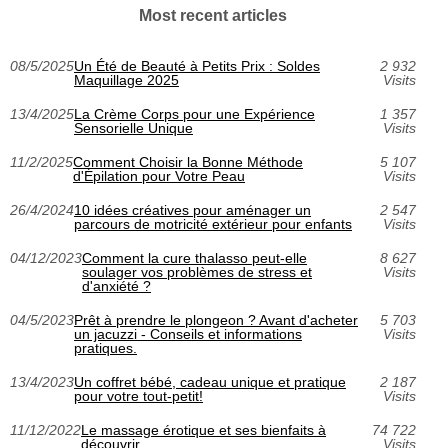
Most recent articles
08/5/2025
Un Été de Beauté à Petits Prix : Soldes
2 932
Maquillage 2025
Visits
13/4/2025
La Crème Corps pour une Expérience
1 357
Sensorielle Unique
Visits
11/2/2025
Comment Choisir la Bonne Méthode
5 107
d'Épilation pour Votre Peau
Visits
26/4/2024
10 idées créatives pour aménager un
2 547
parcours de motricité extérieur pour enfants
Visits
04/12/2023
Comment la cure thalasso peut-elle
8 627
soulager vos problèmes de stress et
Visits
d'anxiété ?
04/5/2023
Prêt à prendre le plongeon ? Avant d'acheter
5 703
un jacuzzi - Conseils et informations
Visits
pratiques.
13/4/2023
Un coffret bébé, cadeau unique et pratique
2 187
pour votre tout-petit!
Visits
11/12/2022
Le massage érotique et ses bienfaits à
74 722
découvrir
Visits