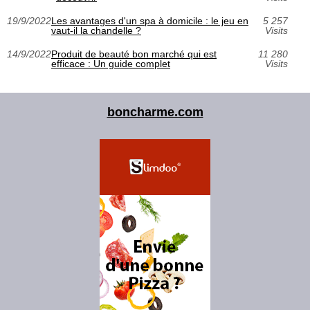
19/9/2022
Les avantages d'un spa à domicile : le jeu en
5 257
vaut-il la chandelle ?
Visits
14/9/2022
Produit de beauté bon marché qui est
11 280
efficace : Un guide complet
Visits
boncharme.com